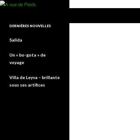
Recherche
A vue de Pieds
DERNIÈRES NOUVELLES
Salida
Un « bo-gota » de
voyage
Villa de Leyva – brillante
sous ses artifices