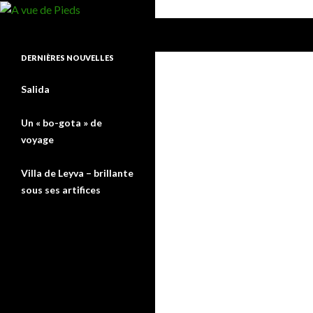
Recherche
A vue de Pieds
DERNIÈRES NOUVELLES
Salida
Un « bo-gota » de
voyage
Villa de Leyva – brillante
sous ses artifices