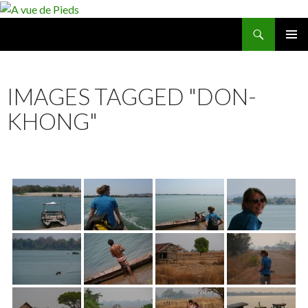
Recherche
A vue de Pieds
ALLER
MENU
AU
PRINCI
CONTENU
IMAGES TAGGED "DON-
KHONG"