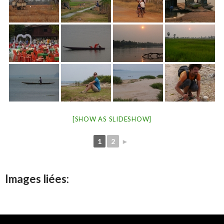
[SHOW AS SLIDESHOW]
1
2
►
Images liées: