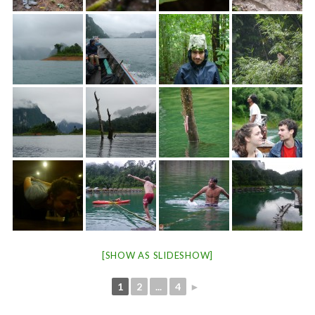
[SHOW AS SLIDESHOW]
1
2
...
4
►