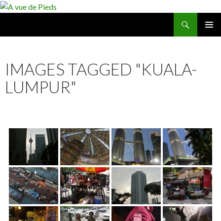
Recherche
A vue de Pieds
ALLER
MENU
AU
PRINCI
CONTENU
IMAGES TAGGED "KUALA-
LUMPUR"