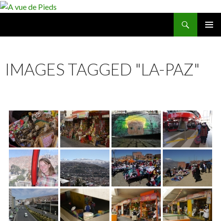
Recherche
A vue de Pieds
ALLER
MENU
AU
PRINCI
CONTENU
IMAGES TAGGED "LA-PAZ"