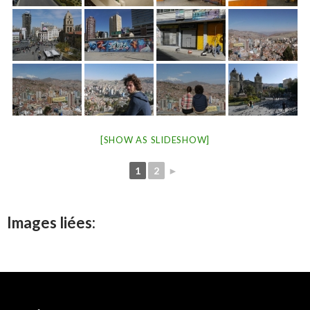
[SHOW AS SLIDESHOW]
1
2
►
Images liées: