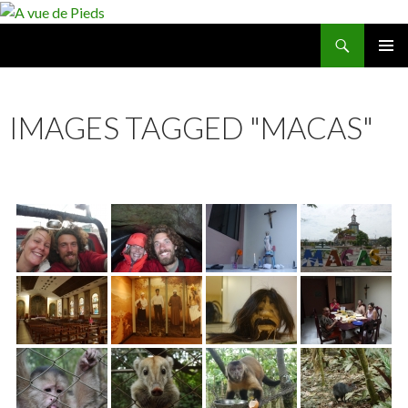
Recherche
A vue de Pieds
ALLER
MENU
AU
PRINCI
CONTENU
IMAGES TAGGED "MACAS"