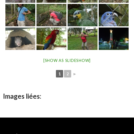
[SHOW AS SLIDESHOW]
1
2
►
Images liées: