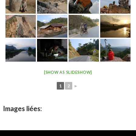
[SHOW AS SLIDESHOW]
1
2
►
Images liées: