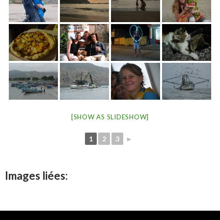
[SHOW AS SLIDESHOW]
1
2
3
►
Images liées: