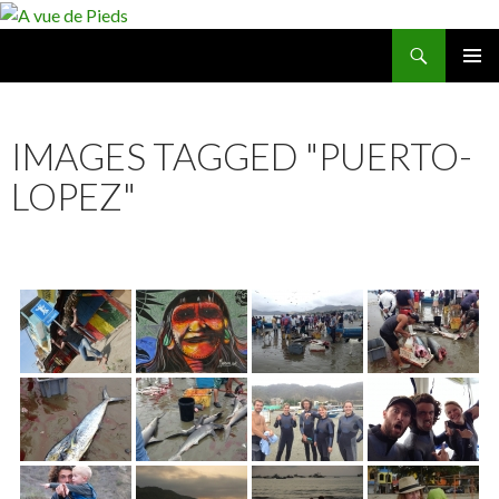
Recherche
A vue de Pieds
ALLER
MENU
AU
PRINCI
CONTENU
IMAGES TAGGED "PUERTO-
LOPEZ"