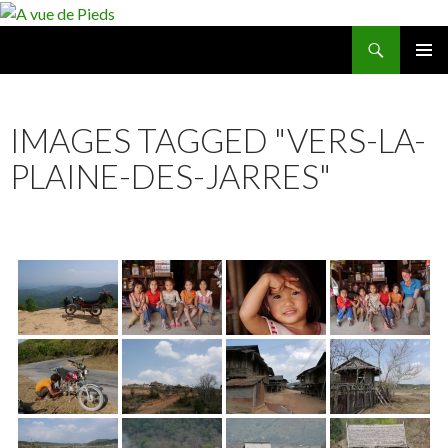
Recherche
A vue de Pieds
ALLER
MENU
AU
PRINCI
CONTENU
IMAGES TAGGED "VERS-LA-
PLAINE-DES-JARRES"