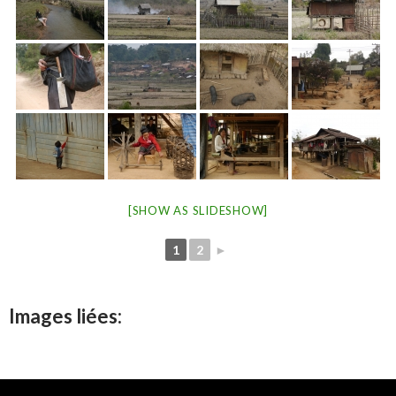
[SHOW AS SLIDESHOW]
1
2
►
Images liées: