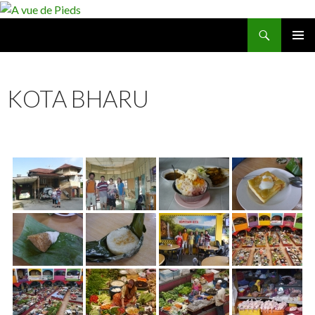
Recherche
A vue de Pieds
ALLER
MENU
AU
PRINCI
CONTENU
KOTA BHARU