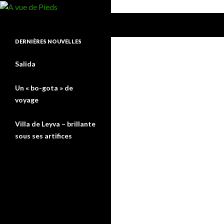
Recherche
A vue de Pieds
DERNIÈRES NOUVELLES
Salida
Un « bo-gota » de
voyage
Villa de Leyva – brillante
sous ses artifices