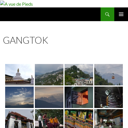
Recherche
A vue de Pieds
ALLER
MENU
AU
PRINCI
CONTENU
GANGTOK