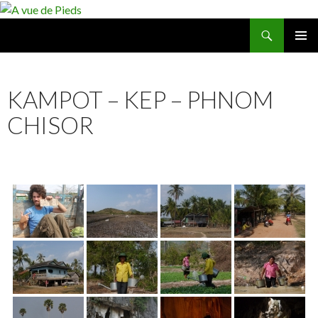
Recherche
A vue de Pieds
ALLER
MENU
AU
PRINCI
CONTENU
KAMPOT – KEP – PHNOM
CHISOR