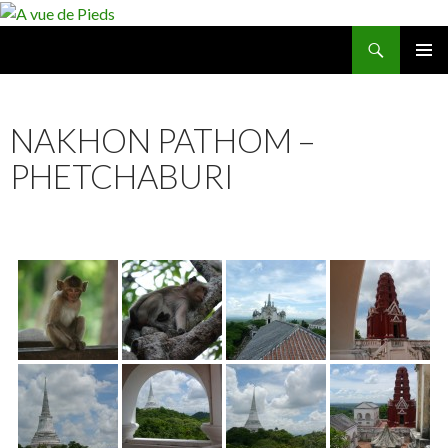
Recherche
A vue de Pieds
ALLER
MENU
AU
PRINCI
CONTENU
NAKHON PATHOM –
PHETCHABURI