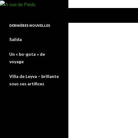
Recherche
A vue de Pieds
DERNIÈRES NOUVELLES
Salida
Un « bo-gota » de
voyage
Villa de Leyva – brillante
sous ses artifices