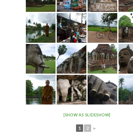
[SHOW AS SLIDESHOW]
1
2
►