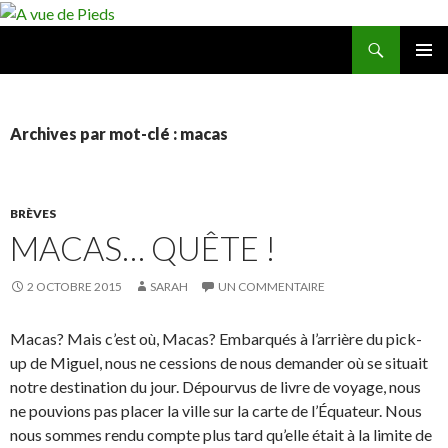
Recherche
A vue de Pieds
ALLER
MENU
AU
PRINCI
CONTENU
Archives par mot-clé : macas
BRÈVES
MACAS… QUÊTE !
2 OCTOBRE 2015
SARAH
UN COMMENTAIRE
Macas? Mais c’est où, Macas? Embarqués à l’arrière du pick-
up de Miguel, nous ne cessions de nous demander où se situait
notre destination du jour. Dépourvus de livre de voyage, nous
ne pouvions pas placer la ville sur la carte de l’Équateur. Nous
nous sommes rendu compte plus tard qu’elle était à la limite de