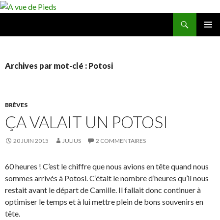
Recherche
A vue de Pieds
ALLER
MENU
AU
PRINCI
CONTENU
Archives par mot-clé : Potosi
BRÈVES
ÇA VALAIT UN POTOSI
20 JUIN 2015
JULIUS
2 COMMENTAIRES
60 heures ! C’est le chiffre que nous avions en tête quand nous
sommes arrivés à Potosi. C’était le nombre d’heures qu’il nous
restait avant le départ de Camille. Il fallait donc continuer à
optimiser le temps et à lui mettre plein de bons souvenirs en
tête.