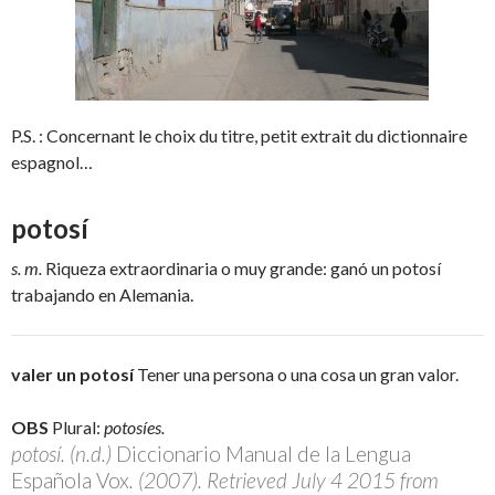
P.S. : Concernant le choix du titre, petit extrait du dictionnaire
espagnol…
potosí
s. m.
Riqueza
extraordinaria
o
muy
grande:
ganó
un
potosí
trabajando
en
Alemania.
valer
un
potosí
Tener
una
persona
o
una
cosa
un
gran
valor.
OBS
Plural:
potosíes.
potosí. (n.d.)
Diccionario Manual de la Lengua
Española Vox
. (2007). Retrieved July 4 2015 from