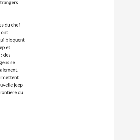
étrangers
es du chef
 ont
qui bloquent
ep et
 : des
gens se
nalement,
ermettent
uvelle jeep
frontière du