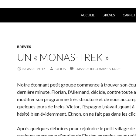
ALLER AU CONTENU
ACCUEIL
BRÈVES
CARNET
BRÈVES
UN « MONAS-TREK »
23 AVRIL 2015
JULIUS
LAISSER UN COMMENTAIRE
Notre étonnant petit groupe commence à trouver son équil
dernière minute, Florian, l’Allemand, décide, contre toute a
modifier son programme très structuré et de nous accom
quelques jours de treks. Victor, l’Espagnol, n’avait, quant à 
hésité bien évidemment. Et non, on ne fait pas dans les cli
Après quelques déboires pour rejoindre le petit village de
quelques morceaux d’ongles de Florian en moins, nous voilà