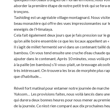
aborder la première étape de notre petit trek qui se fera e
tronçons.
Tashiding est un agréable village montagnard. Nous visit
beau monastère qui offre des vues impressionnantes sur l
enneigés de l’Himalaya.
Cela fait également deux jours que je fais pression sur le 
qu’on aille boire ensemble ce que les locaux appellent un 
Il s’agit de millet fermenté servi dans un contenant taillé d
bambou. On vous tend ensuite une cruche d’eau chaude qu’
ajouter dans le contenant. Après 10 minutes, vous voilà prê
à la paille (en bambou) s’il-vous-plait, un breuvage alcooli
très intéressant. On trouvera les bras de morphée plus r
que d’habitude…
Réveil fort matinal pour entamer notre journée de marche
Yuksom… Les provisions faites, nous voilà lancés dans un
qui durera deux bonnes heures pour nous mener au premi
de la journée. Ce n’est rien comparé aux dix prochaines he