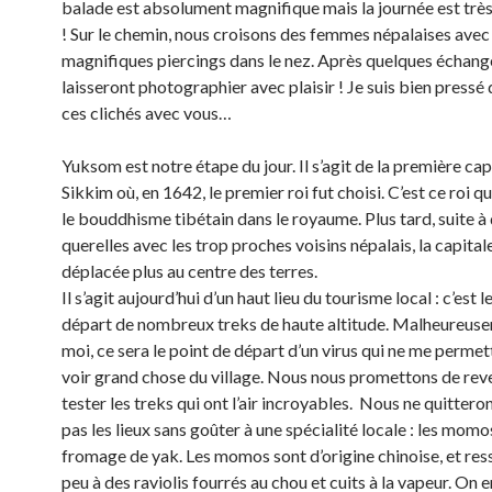
balade est absolument magnifique mais la journée est très
! Sur le chemin, nous croisons des femmes népalaises avec
magnifiques piercings dans le nez. Après quelques échange
laisseront photographier avec plaisir ! Je suis bien pressé
ces clichés avec vous…
Yuksom est notre étape du jour. Il s’agit de la première cap
Sikkim où, en 1642, le premier roi fut choisi. C’est ce roi 
le bouddhisme tibétain dans le royaume. Plus tard, suite à
querelles avec les trop proches voisins népalais, la capital
déplacée plus au centre des terres.
Il s’agit aujourd’hui d’un haut lieu du tourisme local : c’est l
départ de nombreux treks de haute altitude. Malheureus
moi, ce sera le point de départ d’un virus qui ne me permet
voir grand chose du village. Nous nous promettons de reve
tester les treks qui ont l’air incroyables. Nous ne quittero
pas les lieux sans goûter à une spécialité locale : les momo
fromage de yak. Les momos sont d’origine chinoise, et re
peu à des raviolis fourrés au chou et cuits à la vapeur. On 