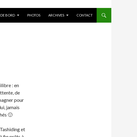
 DE BORD
PHOTOS
ARCHIVES
CONTACT
ibre : en
ttente, de
pagner pour
lui, jamais
chés 🙂
 Tashiding et
 fin prêts à