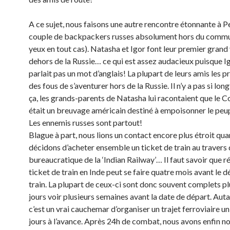
A ce sujet, nous faisons une autre rencontre étonnante à Pe
couple de backpackers russes absolument hors du commu
yeux en tout cas). Natasha et Igor font leur premier gran
dehors de la Russie… ce qui est assez audacieux puisque I
parlait pas un mot d’anglais! La plupart de leurs amis les 
des fous de s’aventurer hors de la Russie. Il n’y a pas si lo
ça, les grands-parents de Natasha lui racontaient que le 
était un breuvage américain destiné à empoisonner le peup
Les ennemis russes sont partout!
Blague à part, nous lions un contact encore plus étroit qu
décidons d’acheter ensemble un ticket de train au travers d
bureaucratique de la ‘Indian Railway’… Il faut savoir que r
ticket de train en Inde peut se faire quatre mois avant le d
train. La plupart de ceux-ci sont donc souvent complets pl
jours voir plusieurs semaines avant la date de départ. Auta
c’est un vrai cauchemar d’organiser un trajet ferroviaire u
jours à l’avance. Après 24h de combat, nous avons enfin no