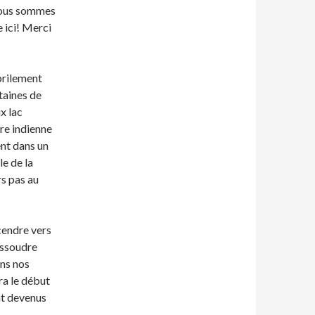
 nous sommes
e ici! Merci
brilement
taines de
x lac
re indienne
nt dans un
e de la
s pas au
cendre vers
dissoudre
ns nos
ra le début
nt devenus