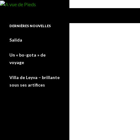
Recherche
A vue de Pieds
DERNIÈRES NOUVELLES
Salida
Un « bo-gota » de
voyage
Villa de Leyva – brillante
sous ses artifices