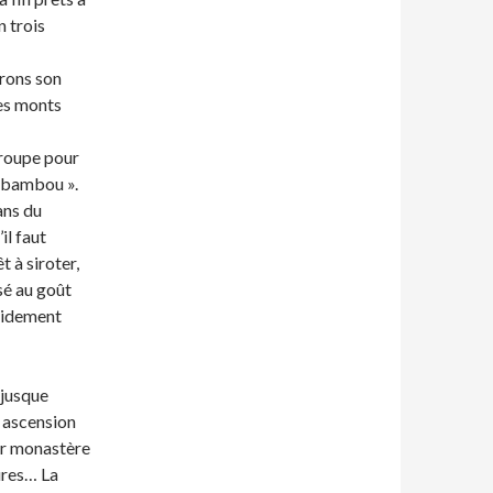
n trois
erons son
es monts
groupe pour
« bambou ».
ans du
il faut
t à siroter,
sé au goût
apidement
 jusque
e ascension
er monastère
ures… La