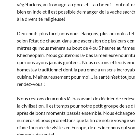
végétariens, au fromage, au porc et… au boeuf… oui oui,
bien en Inde et il est possible de manger de la vache sacré
à la diversité religieuse!
Deux nuits plus tard, nous nous élançons, plus ou moins fé
selon l’état de chacun, dans une ascension de plusieurs cen
mètres qui nous mènera au bout de 4 ou 5 heures au fameu
Khecheopalri. Nous goûterons là-bas la meilleure nourritu
que nous ayons jamais goûtée… Nous restons effectiveme
homestay traditionnel dont la patronne a un sens incroyabl
cuisine. Malheureusement pour moi… la santé n’est toujour
rendez-vous !
Nous restons deux nuits là-bas avant de décider de redes
la civilisation. Il est temps pour notre petit groupe de se 
après de bons moments passés ensemble. Nous échangeo
numéros et nous promettons que la fin de notre voyage se
d’une tournée de visites en Europe, de ces inconnus qui so
des amis de route!