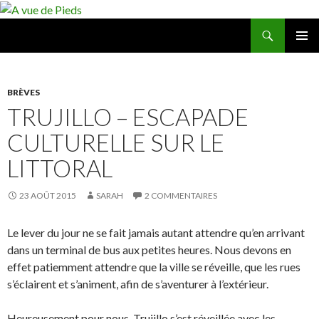
Recherche
A vue de Pieds
ALLER
MENU
AU
PRINCI
CONTENU
BRÈVES
TRUJILLO – ESCAPADE
CULTURELLE SUR LE
LITTORAL
23 AOÛT 2015
SARAH
2 COMMENTAIRES
Le lever du jour ne se fait jamais autant attendre qu’en arrivant
dans un terminal de bus aux petites heures. Nous devons en
effet patiemment attendre que la ville se réveille, que les rues
s’éclairent et s’animent, afin de s’aventurer à l’extérieur.
Heureusement pour nous, Trujillo s’est réveillée avec les